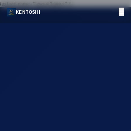
{extend name="layout/layout" /}
KENTOSHI